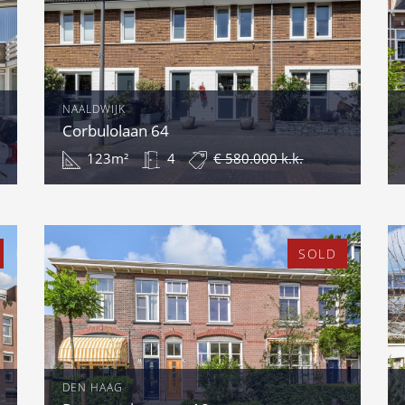
NAALDWIJK
Corbulolaan 64
123m²
4
€ 580.000 k.k.
SOLD
DEN HAAG