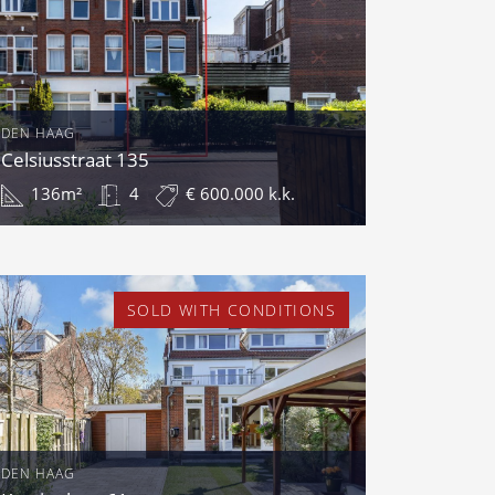
DEN HAAG
Celsiusstraat 135
136m²
4
€ 600.000 k.k.
SOLD WITH CONDITIONS
DEN HAAG