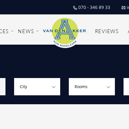
070 - 346 89 33
i
CES
NEWS
REVIEWS
City
Rooms