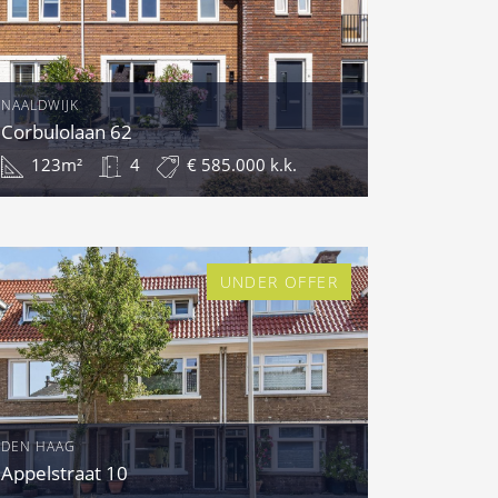
NAALDWIJK
Corbulolaan 62
123m²
4
€ 585.000 k.k.
UNDER OFFER
DEN HAAG
Appelstraat 10