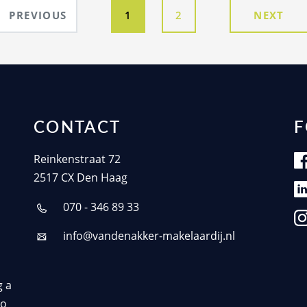
PREVIOUS
1
2
NEXT
CONTACT
F
Reinkenstraat 72
2517 CX Den Haag
070 - 346 89 33
info@vandenakker-makelaardij.nl
g a
to