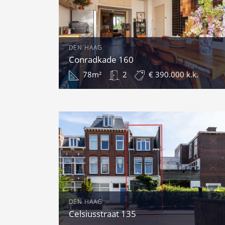
DEN HAAG
Conradkade 160
78m²
2
€ 390.000 k.k.
DEN HAAG
Celsiusstraat 135