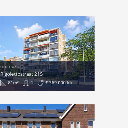
DEN HAAG
Rigolettostraat 215
81m²
1
€ 369.000 k.k.