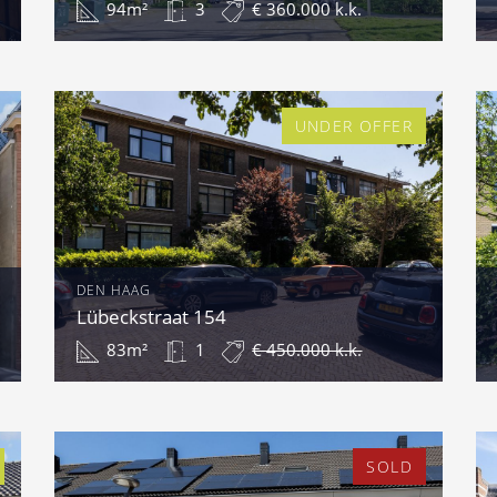
94m²
3
€ 360.000 k.k.
UNDER OFFER
DEN HAAG
Lübeckstraat 154
83m²
1
€ 450.000 k.k.
SOLD