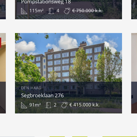
Pompstationsweg 18
115m²
4
€ 750.000 k.k.
DEN HAAG
Segbroeklaan 276
91m²
2
€ 415.000 k.k.