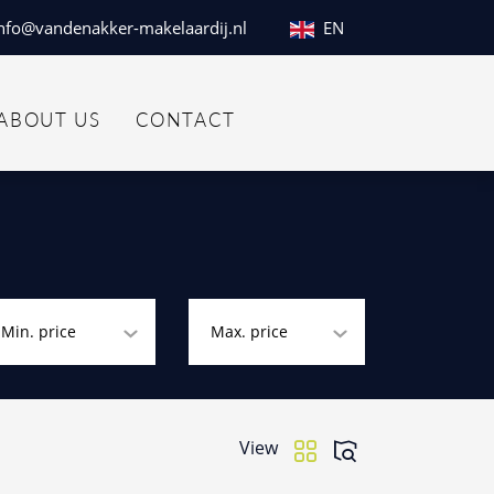
nfo@vandenakker-makelaardij.nl
EN
ABOUT US
CONTACT
Min. price
Max. price
View