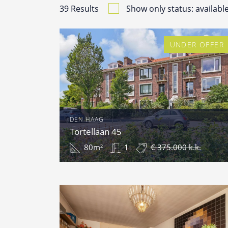
39
Results
Show only status: availabl
UNDER OFFER
DEN HAAG
Tortellaan 45
80m²
1
€ 375.000 k.k.