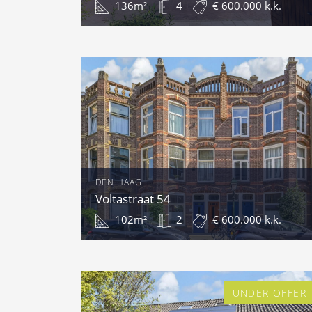
136m²
4
€ 600.000 k.k.
DEN HAAG
Voltastraat 54
102m²
2
€ 600.000 k.k.
UNDER OFFER