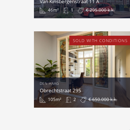
Van Kinsbergenstraat 11 A
46m²
1
€ 295.000 k.k.
SOLD WITH CONDITIONS
DEN HAAG
Obrechtstraat 295
105m²
2
€ 650.000 k.k.