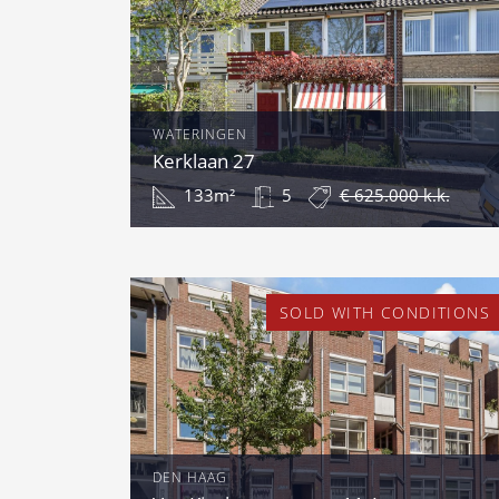
WATERINGEN
Kerklaan 27
133m²
5
€ 625.000 k.k.
SOLD WITH CONDITIONS
DEN HAAG