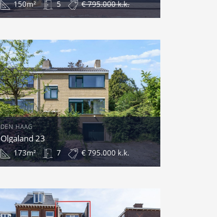
150m²
5
€ 795.000 k.k.
DEN HAAG
Olgaland 23
173m²
7
€ 795.000 k.k.