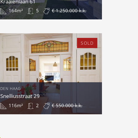
Kraaienlaan 61
164m²
5
€ 1.250.000 k.k.
SOLD
DEN HAAG
Snelliusstraat 29
116m²
2
€ 550.000 k.k.