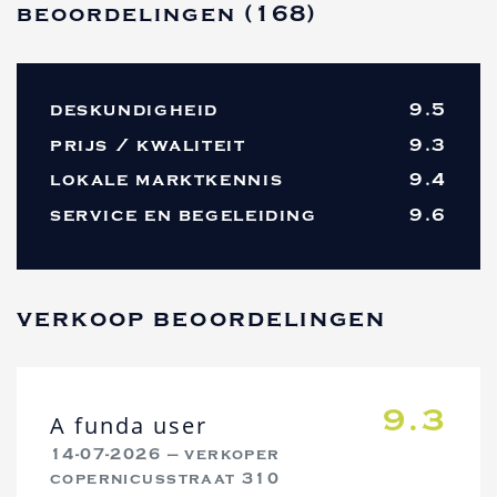
beoordelingen (168)
deskundigheid
9.5
prijs / kwaliteit
9.3
lokale marktkennis
9.4
service en begeleiding
9.6
verkoop beoordelingen
9.3
A funda user
14-07-2026 — verkoper
copernicusstraat 310