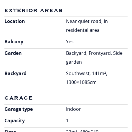
exterior areas
Location
Near quiet road, In
residental area
Balcony
Yes
Garden
Backyard, Frontyard, Side
garden
Backyard
Southwest, 141m²,
1300×1085cm
garage
Garage type
Indoor
Capacity
1
Sizes
22m², 480×540