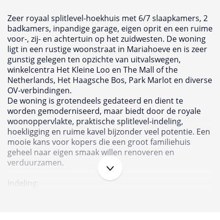
Zeer royaal splitlevel-hoekhuis met 6/7 slaapkamers, 2
badkamers, inpandige garage, eigen oprit en een ruime
voor-, zij- en achtertuin op het zuidwesten. De woning
ligt in een rustige woonstraat in Mariahoeve en is zeer
gunstig gelegen ten opzichte van uitvalswegen,
winkelcentra Het Kleine Loo en The Mall of the
Netherlands, Het Haagsche Bos, Park Marlot en diverse
OV-verbindingen.
De woning is grotendeels gedateerd en dient te
worden gemoderniseerd, maar biedt door de royale
woonoppervlakte, praktische splitlevel-indeling,
hoekligging en ruime kavel bijzonder veel potentie. Een
mooie kans voor kopers die een groot familiehuis
geheel naar eigen smaak willen renoveren en
verduurzamen.
Indeling:
Toegang via eigen voortuin met oprit voor de auto.
Ruime entree met toilet en meterkast. 2e hal met
trappenhuis en vast kast. Ruime keuken aan